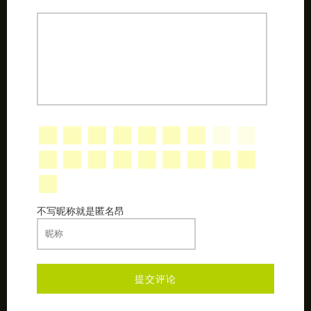
不写昵称就是匿名昂