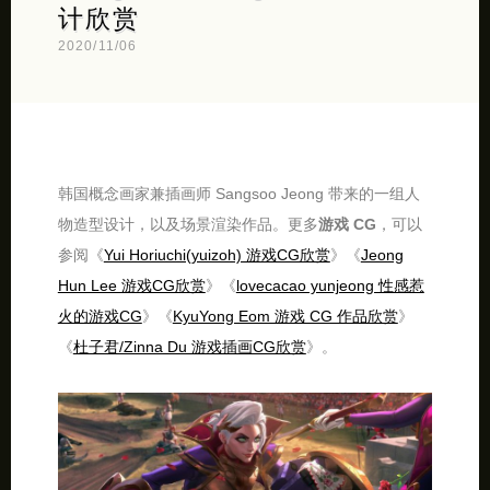
计欣赏
2020/11/06
韩国概念画家兼插画师 Sangsoo Jeong 带来的一组人
物造型设计，以及场景渲染作品。更多
游戏 CG
，可以
参阅《
Yui Horiuchi(yuizoh) 游戏CG欣赏
》《
Jeong
Hun Lee 游戏CG欣赏
》《
lovecacao yunjeong 性感惹
火的游戏CG
》《
KyuYong Eom 游戏 CG 作品欣赏
》
《
杜子君/Zinna Du 游戏插画CG欣赏
》。