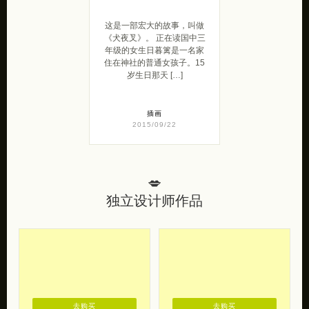
这是一部宏大的故事，叫做
《犬夜叉》。 正在读国中三
年级的女生日暮篱是一名家
住在神社的普通女孩子。15
岁生日那天 […]
插画
2015/09/22
💋
独立设计师作品
去购买
去购买