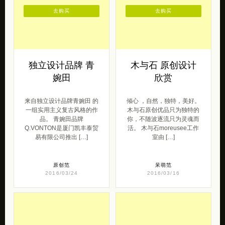
去购买
去购买
独立设计品牌 青
木与石 原创设计
婉田
欣赏
来自独立设计品牌青婉田 的
倾心 ，自然，独特，美好。
一组实用主义复古风格的作
木与石原创优品只为独特的
品。 青婉田品牌
你，不随波逐流只为灵魂而
Q.VONTON是厦门凯丰泰贸
活。 木与石moreusee工作
易有限公司推出 […]
室由 […]
原创范
呆萌范
2016/03/24
2016/03/16