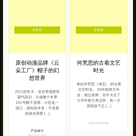
去购买
去购买
原创动漫品牌《云
何梵思的古着文艺
朵工厂》帽子的幻
时光
想世界
来自何梵思（淘宝） 的古着
文艺时光。 03年陕师大毕
2011的冬天，皇后带领群臣
业，做过老师，在中大住了
霸气回归，引领整个冬季
大半年努力考过研，有一天
101号帽子浪潮：小恐龙一
突然放下正 […]
张口，就知有木有；不贪婪
的渔夫用爱 […]
2014/02/08
产品设计
2011/11/22