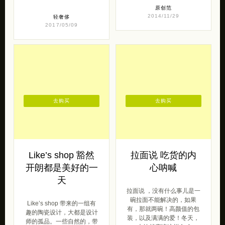
原创范
2014/11/29
轻奢侈
2017/05/09
去购买
去购买
Like’s shop 豁然
拉面说 吃货的内
开朗都是美好的一
心呐喊
天
拉面说 ，没有什么事儿是一
碗拉面不能解决的，如果
Like’s shop 带来的一组有
有，那就两碗！高颜值的包
趣的陶瓷设计，大都是设计
装，以及满满的爱！冬天，
师的孤品。一些自然的，带