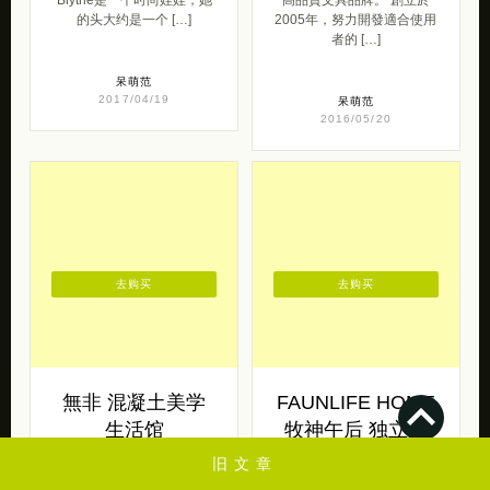
的头大约是一个 […]
2005年，努力開發適合使用
者的 […]
呆萌范
2017/04/19
呆萌范
2016/05/20
去购买
去购买
無非 混凝土美学
FAUNLIFE HOME
生活馆
牧神午后 独立品
牌设计欣赏
旧文章
無 非 带来的一组充满着善