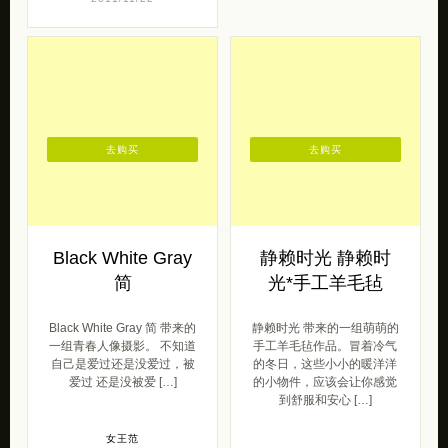
去购买
去购买
Black White Gray
静赖时光 静赖时
简
光*手工羊毛毡
Black White Gray 简 带来的
静赖时光 带来的一组萌萌的
一组青春人像摄影。 不知道
手工羊毛毡作品。冒着冷气
自己是爱过还是没爱过，被
的冬日，这些小小的暖洋洋
爱过 还是没被爱 […]
的小物件，应该会让你感觉
到舒服和安心 […]
女王范