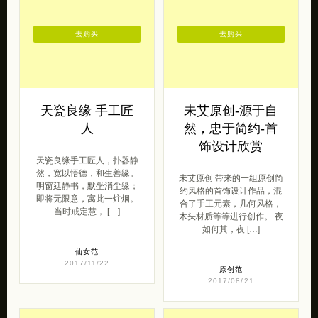
去购买
去购买
天瓷良缘 手工匠
未艾原创-源于自
人
然，忠于简约-首
饰设计欣赏
天瓷良缘手工匠人，扑器静
然，宽以悟德，和生善缘。
未艾原创 带来的一组原创简
明窗延静书，默坐消尘缘；
约风格的首饰设计作品，混
即将无限意，寓此一炷烟。
合了手工元素，几何风格，
当时戒定慧， […]
木头材质等等进行创作。 夜
如何其，夜 […]
仙女范
2017/11/22
原创范
2017/08/21