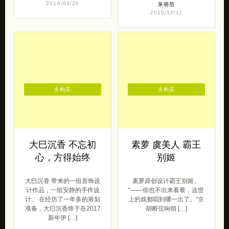
2016/05/26
呆萌范
2015/12/11
去购买
去购买
大巳沉香 不忘初
素萝 虞美人 霸王
心，方得始终
别姬
大巳沉香 带来的一组首饰设
素萝原创设计霸王别姬。
计作品，一组安静的手作设
“——你也不出来看看，这世
计。 在经历了一年多的筹划
上的戏都唱到哪一出了。”京
准备，大巳沉香终于在2017
胡断弦响彻 […]
新年伊 […]