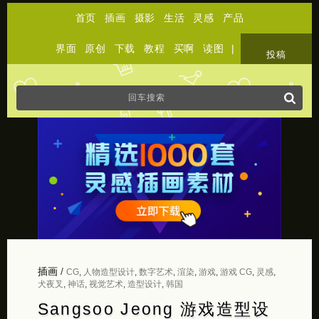
首页
插画
摄影
生活
灵感
产品
界面
原创
下载
教程
买啊
读图
|
关于
投稿
插画
/
CG
,
人物造型设计
,
数字艺术
,
渲染
,
游戏
,
游戏 CG
,
灵感
,
犬夜叉
,
神话
,
视觉艺术
,
造型设计
,
韩国
Sangsoo Jeong 游戏造型设