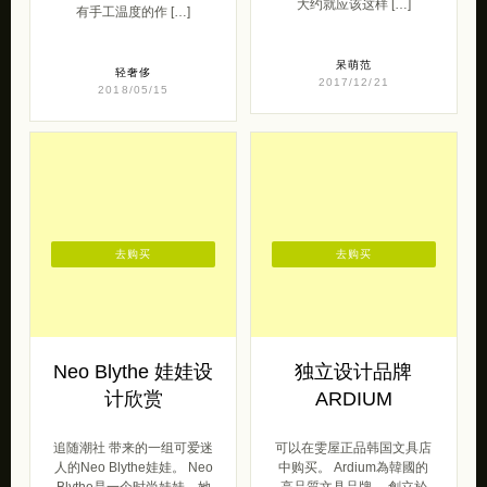
大约就应该这样 […]
有手工温度的作 […]
呆萌范
轻奢侈
2017/12/21
2018/05/15
去购买
去购买
Neo Blythe 娃娃设
独立设计品牌
计欣赏
ARDIUM
追随潮社 带来的一组可爱迷
可以在雯屋正品韩国文具店
人的Neo Blythe娃娃。 Neo
中购买。 Ardium為韓國的
Blythe是一个时尚娃娃，她
高品質文具品牌。 創立於