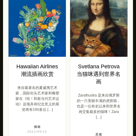
Hawaiian Airlines
Svetlana Petrova
潮流插画欣赏
当猫咪遇到世界名
画
来自最著名的夏威夷艺术
家，国际街头艺术家和雕塑
Zarathustra 是来自俄罗斯
家在《哇！和新当代艺术运
的一只美丽丰满的虎斑猫，
动》这项具有纪念意义的展
也是一位有史以来和世界名
览将有160多位 […]
画交集最多的猫咪！Zara
[…]
插画
2021/05/12
灵感