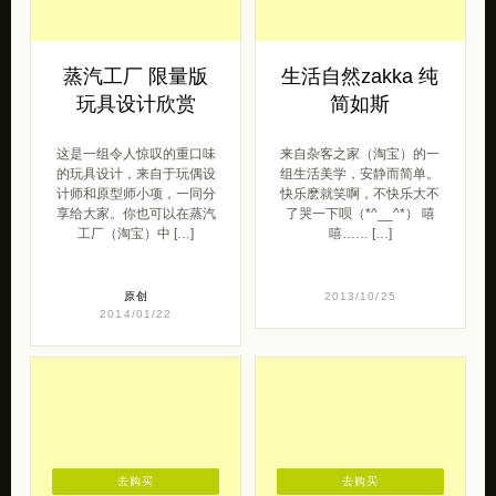
蒸汽工厂 限量版
生活自然zakka 纯
玩具设计欣赏
简如斯
这是一组令人惊叹的重口味
来自杂客之家（淘宝）的一
的玩具设计，来自于玩偶设
组生活美学，安静而简单。
计师和原型师小项，一同分
快乐麽就笑啊，不快乐大不
享给大家。你也可以在蒸汽
了哭一下呗（*^__^*） 嘻
工厂（淘宝）中 […]
嘻…… […]
原创
2013/10/25
2014/01/22
去购买
去购买