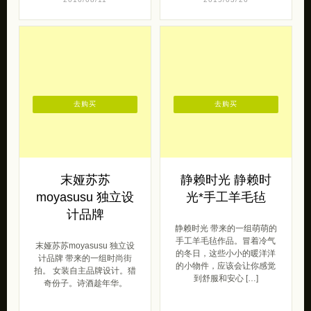
去购买
去购买
末娅苏苏
静赖时光 静赖时
moyasusu 独立设
光*手工羊毛毡
计品牌
静赖时光 带来的一组萌萌的
手工羊毛毡作品。冒着冷气
末娅苏苏moyasusu 独立设
的冬日，这些小小的暖洋洋
计品牌 带来的一组时尚街
的小物件，应该会让你感觉
拍。 女装自主品牌设计。猎
到舒服和安心 […]
奇份子。诗酒趁年华。