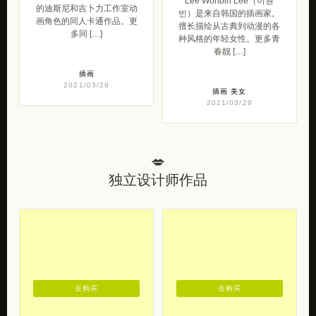
Lee Wonbin Lee（이원
的迪斯尼和吉卜力工作室动
빈）是来自韩国的插画家。
画角色的同人卡通作品。更
擅长描绘从古典到动漫的各
多同 […]
种风格的年轻女性。更多青
春靓 […]
插画
2021/03/29
插画
美女
2021/03/29
💋
独立设计师作品
去购买
去购买