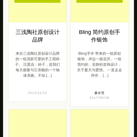
三浅陶社原创设计
Bling 简约原创手
品牌
作银饰
来自三浅陶社原创设计品牌
Bling手作 带来的一组原创
的一组清新可爱的手工萌杯
银饰，岸边一路花开。一组
子。 沉晨说：杯子，是我们
简约的，安静的首饰设计，
每天都要与它亲吻的一个物
关于夏天与爱情。 一直走走
体亲吻。不知 […]
停停， […]
2013/11/23
森女范
2017/05/08