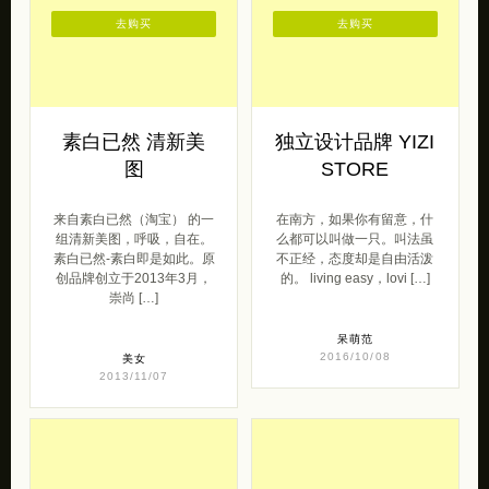
去购买
去购买
素白已然 清新美
独立设计品牌 YIZI
图
STORE
来自素白已然（淘宝） 的一
在南方，如果你有留意，什
组清新美图，呼吸，自在。
么都可以叫做一只。叫法虽
素白已然-素白即是如此。原
不正经，态度却是自由活泼
创品牌创立于2013年3月，
的。 living easy，lovi […]
崇尚 […]
呆萌范
2016/10/08
美女
2013/11/07