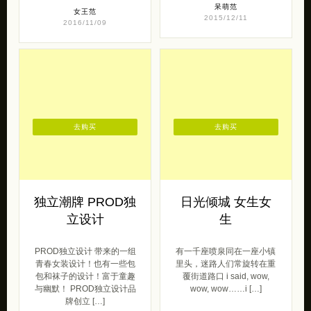
呆萌范
女王范
2015/12/11
2016/11/09
去购买
去购买
独立潮牌 PROD独
日光倾城 女生女
立设计
生
PROD独立设计 带来的一组
有一千座喷泉同在一座小镇
青春女装设计！也有一些包
里头，迷路人们常旋转在重
包和袜子的设计！富于童趣
覆街道路口 i said, wow,
与幽默！ PROD独立设计品
wow, wow……i […]
牌创立 […]