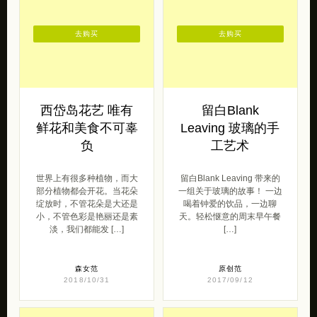
去购买
去购买
西岱岛花艺 唯有
留白Blank
鲜花和美食不可辜
Leaving 玻璃的手
负
工艺术
世界上有很多种植物，而大
留白Blank Leaving 带来的
部分植物都会开花。当花朵
一组关于玻璃的故事！ 一边
绽放时，不管花朵是大还是
喝着钟爱的饮品，一边聊
小，不管色彩是艳丽还是素
天。轻松惬意的周末早午餐
淡，我们都能发 […]
[…]
森女范
原创范
2018/10/31
2017/09/12