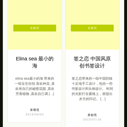
去购买
去购买
Elina sea 最小的
签之恋 中国风原
海
创书签设计
elina sea最小的海 带来的
签之恋带来的一组中国韵味
一组女生街拍 喜欢种花 ,喜
十足地手工设计，包括一些
欢有自己的秘密花园 ,喜欢
书签设计和头饰设计。 时间
芳香植物 ,喜欢自己调 […]
的光影打在窗格上，斑驳出
岁月的印记。 […]
呆萌范
2016/06/02
原创范
2015/07/16