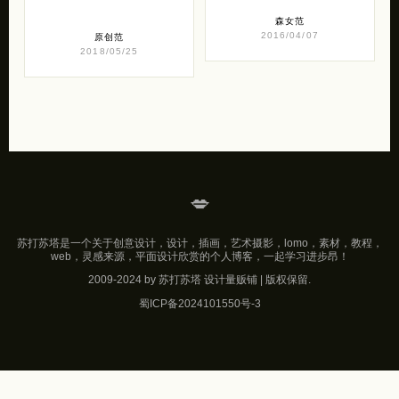
森女范
2016/04/07
原创范
2018/05/25
💋
苏打苏塔是一个关于创意设计，设计，插画，艺术摄影，lomo，素材，教程，
web，灵感来源，平面设计欣赏的个人博客，一起学习进步昂！
2009-2024 by 苏打苏塔 设计量贩铺 | 版权保留.
蜀ICP备2024101550号-3