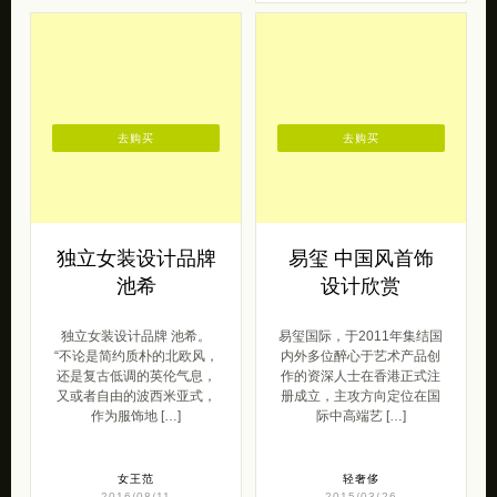
去购买
去购买
独立女装设计品牌
易玺 中国风首饰
池希
设计欣赏
独立女装设计品牌 池希。
易玺国际，于2011年集结国
“不论是简约质朴的北欧风，
内外多位醉心于艺术产品创
还是复古低调的英伦气息，
作的资深人士在香港正式注
又或者自由的波西米亚式，
册成立，主攻方向定位在国
作为服饰地 […]
际中高端艺 […]
女王范
轻奢侈
2016/08/11
2015/03/26