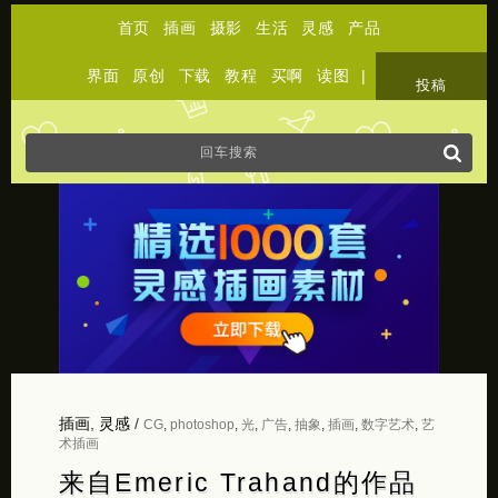
首页
插画
摄影
生活
灵感
产品
界面
原创
下载
教程
买啊
读图
|
关于
投稿
插画
,
灵感
/
CG
,
photoshop
,
光
,
广告
,
抽象
,
插画
,
数字艺术
,
艺
术插画
来自Emeric Trahand的作品