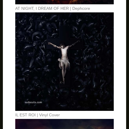
AT NIGHT, I DREAM OF HER | Dephcore
IL EST ROI | Vinyl Cover