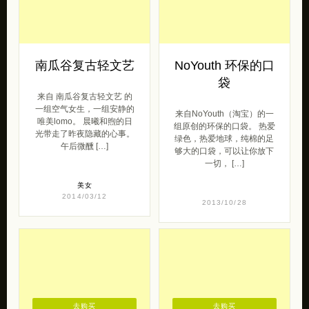
南瓜谷复古轻文艺
NoYouth 环保的口
袋
来自 南瓜谷复古轻文艺 的
一组空气女生，一组安静的
来自NoYouth（淘宝）的一
唯美lomo。 晨曦和煦的日
组原创的环保的口袋。 热爱
光带走了昨夜隐藏的心事。
绿色，热爱地球，纯棉的足
午后微醺 […]
够大的口袋，可以让你放下
一切， […]
美女
2014/03/12
2013/10/28
去购买
去购买