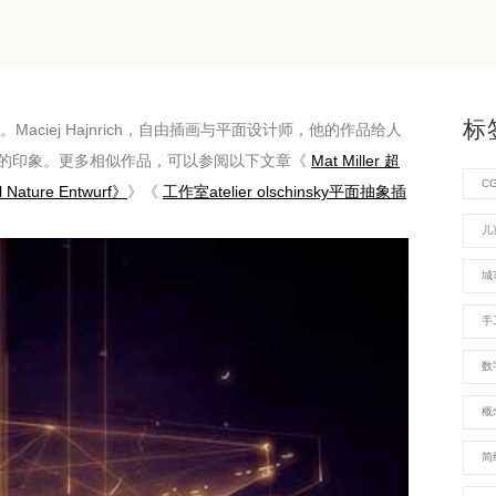
标
aciej Hajnrich，自由插画与平面设计师，他的作品给人
的印象。更多相似作品，可以参阅以下文章《
Mat Miller 超
C
Nature Entwurf》
》《
工作室atelier olschinsky平面抽象插
儿
城
手
数
概
简