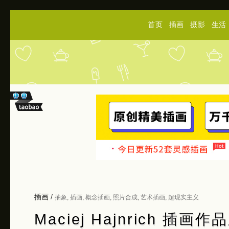
首页
插画
摄影
生活
插画
/
抽象
,
插画
,
概念插画
,
照片合成
,
艺术插画
,
超现实主义
Maciej Hajnrich 插画