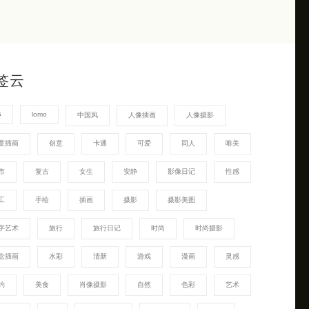
签云
G
lomo
中国风
人像插画
人像摄影
童插画
创意
卡通
可爱
同人
唯美
市
复古
女生
安静
影像日记
性感
工
手绘
插画
摄影
摄影美图
字艺术
旅行
旅行日记
时尚
时尚摄影
念插画
水彩
清新
游戏
漫画
灵感
约
美食
肖像摄影
自然
色彩
艺术