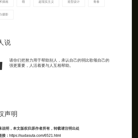
术插画
萌
超现实主义
造型设计
青春
白摄影
人说
请你们把努力用于帮助别人，承认自己的弱比歌颂自己的
强更重要，人活着要与人互相帮助。
权声明
殊说明，本文版权归原作者所有，转载请注明出处
链接：
https://sudasuta.com/6521.html