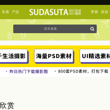
灵感
产品
界面
原创
作品欣赏