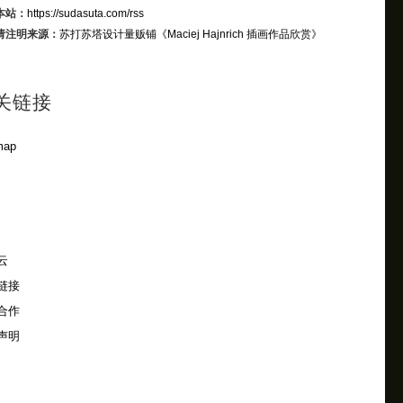
本站：
https://sudasuta.com/rss
请注明来源：
苏打苏塔设计量贩铺
《Maciej Hajnrich 插画作品欣赏》
关链接
map
云
链接
合作
声明