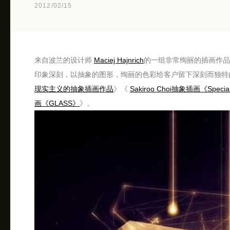
2012/02/15
来自波兰的设计师
Maciej Hajnrich
的一组非常绚丽的插画作品。M
印象深刻，以抽象的图形，绚丽的色彩给客户留下深刻而独特
现实主义的抽象插画作品
》《
Sakiroo Choi抽象插画《Special 
画《GLASS》
》。