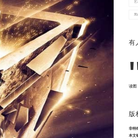
艺
黑
有
读图
版
非特
本文