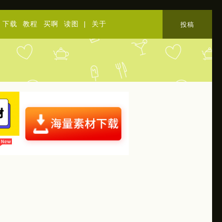
下载
教程
买啊
读图
|
关于
投稿