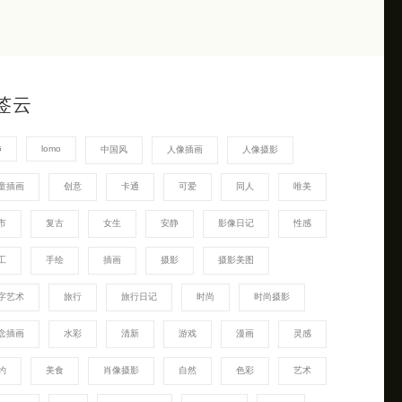
签云
G
lomo
中国风
人像插画
人像摄影
童插画
创意
卡通
可爱
同人
唯美
市
复古
女生
安静
影像日记
性感
工
手绘
插画
摄影
摄影美图
字艺术
旅行
旅行日记
时尚
时尚摄影
念插画
水彩
清新
游戏
漫画
灵感
约
美食
肖像摄影
自然
色彩
艺术