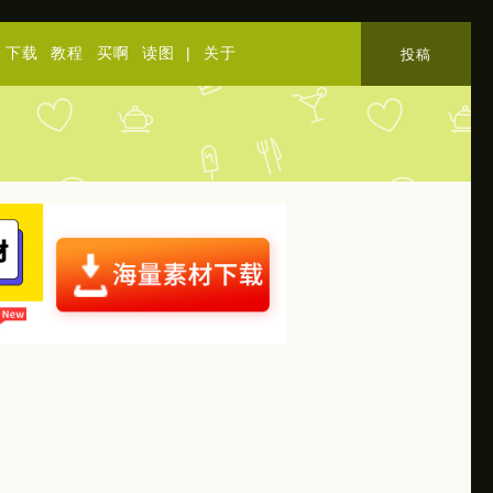
下载
教程
买啊
读图
|
关于
投稿