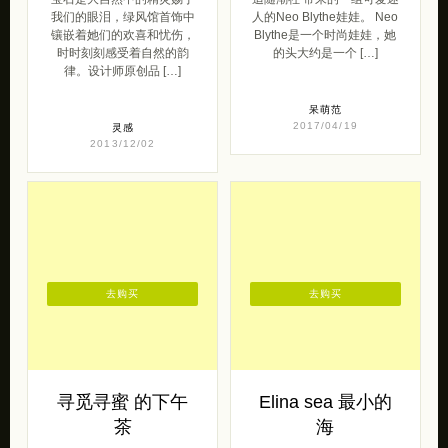
灵感
2013/12/02
去购买
去购买
寻觅寻蜜 的下午
Elina sea 最小的
茶
海
寻觅寻蜜 带来的一组手工小
elina sea最小的海 带来的
食。是抹茶蛋黄酥搭配玫瑰
一组女生街拍 喜欢种花 ,喜
蜜茶，还是手工自制蜂蜜饼
欢有自己的秘密花园 ,喜欢
干搭配蜂蜜枸杞红枣茶，自
芳香植物 ,喜欢自己调 […]
己选择吧！更 […]