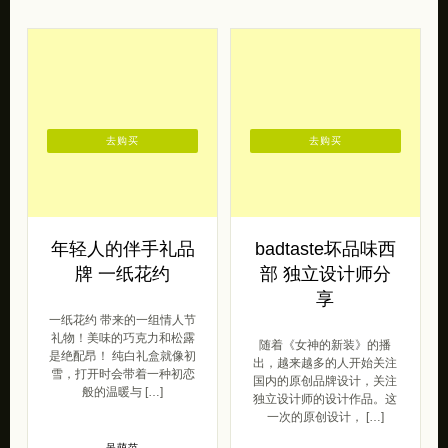
去购买
去购买
年轻人的伴手礼品
badtaste坏品味西
牌 一纸花约
部 独立设计师分
享
一纸花约 带来的一组情人节
礼物！美味的巧克力和松露
随着《女神的新装》的播
是绝配昂！ 纯白礼盒就像初
出，越来越多的人开始关注
雪，打开时会带着一种初恋
国内的原创品牌设计，关注
般的温暖与 […]
独立设计师的设计作品。这
一次的原创设计， […]
呆萌范
2017/05/19
呆萌范
2015/10/12