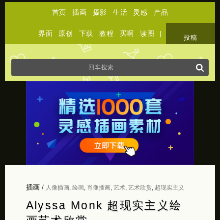
首页
插画
摄影
生活
灵感
产品
界面
原创
下载
教程
买啊
读图
|
关于
投稿
插画
/
人像插画
,
绘画
,
肖像插画
,
艺术
,
艺术欣赏
,
超现实主义
Alyssa Monk 超现实主义绘