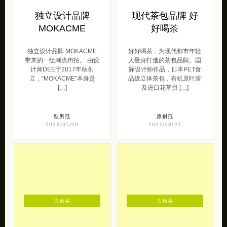
计师DEE于2017年秋创
际设计师作品，日本PET食
立，“MOKACME”本身是
品级立体茶包，有机原叶茶
[…]
及进口花草拼 […]
型男范
原创范
2018/05/08
2017/03/22
去购买
去购买
不一样的陶瓷手作
百武西原创美容护
粉色的寻死少女
肤
粉色的寻死少女，人体器官
好评！手工竹炭皂很不错，