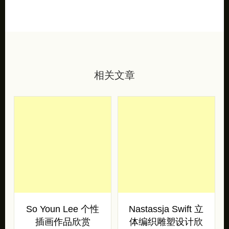
相关文章
So Youn Lee 个性
Nastassja Swift 立
插画作品欣赏
体编织雕塑设计欣
赏
一起进入韩国插画家 So
Youn Lee 的梦境吧！ Born
Christina Sharpe 通过自己
in 1984 in Korea, So Y […]
的纤维立体作品，探索了与
黑度相关的各种叙事，尤其
是与水和祖先存在有关 […]
插画