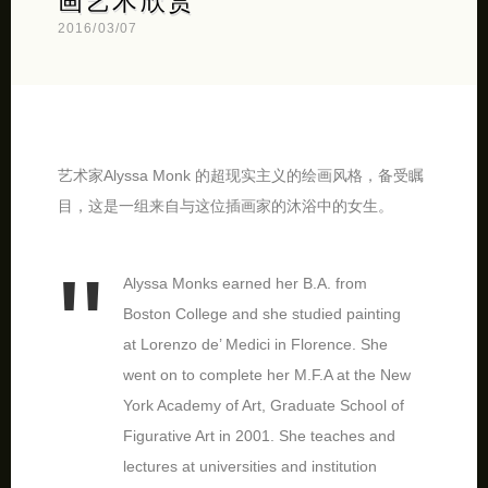
画艺术欣赏
2016/03/07
艺术家Alyssa Monk 的超现实主义的绘画风格，备受瞩
目，这是一组来自与这位插画家的沐浴中的女生。
Alyssa Monks earned her B.A. from
Boston College and she studied painting
at Lorenzo de’ Medici in Florence. She
went on to complete her M.F.A at the New
York Academy of Art, Graduate School of
Figurative Art in 2001. She teaches and
lectures at universities and institution