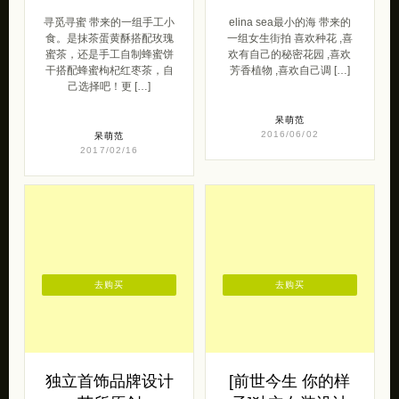
呆萌范
2016/06/02
呆萌范
2017/02/16
去购买
去购买
独立首饰品牌设计
[前世今生 你的样
芸所原创
子]独立女装设计
欣赏
芸所原创,有未来感的中式首
饰。创办于2015年，创始人
[前世今生 你的样子] 带来的
Yue和H.T分别毕业于英国皇
一组 自然，清新，朴素，纯
家艺术学院和伦敦圣马丁学
粹的女装设计。有种安静的
院 […]