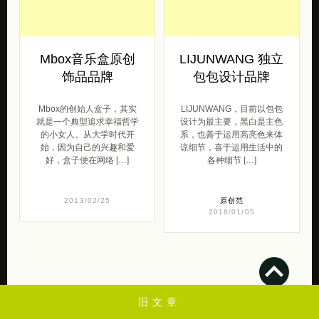
Mbox的创始人盒子，其实
LIJUNWANG，目前以包包
就是一个典型追求幸福哲学
设计为最主要，黑白是主色
的小女人。从大学时代开
系，也善于运用高亮色来体
始，因为自己的兴趣和爱
谅细节，喜于运用生活中的
好，盒子便在网络 […]
各种细节 […]
2013/02/25
原创范
2018/01/05
💋
苏打苏塔是一个关于创意设计，设计，插画，艺术摄影，lomo，素材，教程，
web，灵感来源，平面设计欣赏的个人博客，一起学习进步昂！
旧文章
2009-2024 by 苏打苏塔 设计量贩铺 | 版权保留.