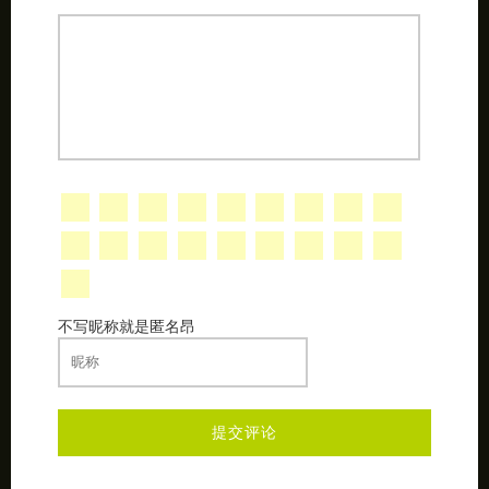
不写昵称就是匿名昂