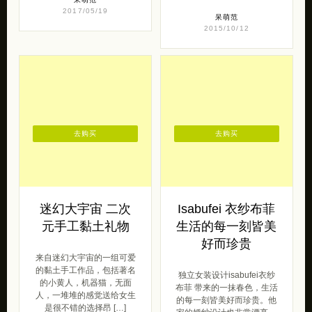
去购买
去购买
迷幻大宇宙 二次
Isabufei 衣纱布菲
元手工黏土礼物
生活的每一刻皆美
好而珍贵
来自迷幻大宇宙的一组可爱
的黏土手工作品，包括著名
独立女装设计isabufei衣纱
的小黄人，机器猫，无面
布菲 带来的一抹春色，生活
人，一堆堆的感觉送给女生
的每一刻皆美好而珍贵。他
是很不错的选择昂 […]
家的婚纱设计也非常漂亮。
初 […]
呆萌范
2015/09/16
仙女范
2017/05/05