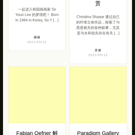
2021/05/12
灵感
2021/05/12
Fabian Oefner 解
Paradigm Gallery
构与重构
隐藏的母亲 油画
艺术欣赏
Fabian Oefner 擅长将量子
力学的不确定性原理转换成
费城艺术家 Sarah
一系列雕塑的分段物体。这
Detweiler 的系列插画《隐
位来自康涅狄格州的艺术家
藏的母亲》一直到5月22日