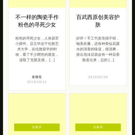
小摆件。店主毕业于伦敦艺
物美价廉，还有种类似花露
术大学，在伦敦留学的时
水的清香的味道，很清爽，
候，看了不少两性的展览，
搓出泡沫后就会有一种花香
汲取了无限灵感， […]
散发出来，总的 […]
呆萌范
2013/02/26
2018/10/12
去购买
去购买
Mbox音乐盒原创
LIJUNWANG 独立
饰品品牌
包包设计品牌