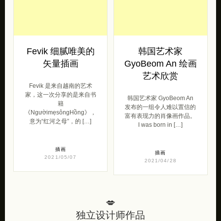
矢量插画
GyoBeom An 绘画
艺术欣赏
Fevik 是来自越南的艺术
家，这一次分享的是来自书
韩国艺术家 GyoBeom An
籍
发布的一组令人难以置信的
《NgườimẹsôngHồng》，
富有表现力的肖像画作品。
意为“红河之母”，的 […]
I was born in […]
插画
插画
2021/05/07
2021/04/28
💋
独立设计师作品