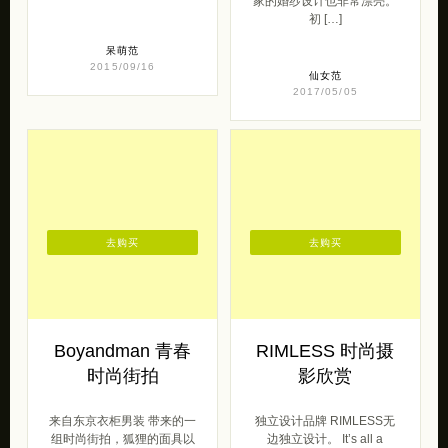
去购买
去购买
Boyandman 青春
RIMLESS 时尚摄
时尚街拍
影欣赏
来自东京衣柜男装 带来的一
独立设计品牌 RIMLESS无
组时尚街拍，狐狸的面具以
边独立设计。 It’s all a
及干净的画面令人印象深
game ,with new r […]
刻。更多时尚街拍，可以参
阅《超级模特 […]
女王范
2016/07/27
型男范
2015/12/22