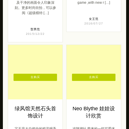
去购买
去购买
绿风馆天然石头首
Neo Blythe 娃娃设
饰设计
计欣赏
宝石是大自然中的精灵赐予
追随潮社 带来的一组可爱迷
我们的眼泪，绿风馆首饰中
人的Neo Blythe娃娃。 Neo
镶嵌着她们的欢喜和忧伤，
Blythe是一个时尚娃娃，她
时时刻刻感受着自然的韵
的头大约是一个 […]
律。设计师原创品 […]
呆萌范
2017/04/19