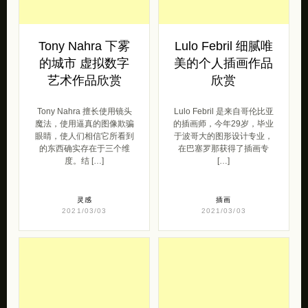
Tony Nahra 下雾
Lulo Febril 细腻唯
的城市 虚拟数字
美的个人插画作品
艺术作品欣赏
欣赏
Tony Nahra 擅长使用镜头
Lulo Febril 是来自哥伦比亚
魔法，使用逼真的图像欺骗
的插画师，今年29岁，毕业
眼睛，使人们相信它所看到
于波哥大的图形设计专业，
的东西确实存在于三个维
在巴塞罗那获得了插画专
度。结 […]
[…]
灵感
插画
2021/03/03
2021/03/03