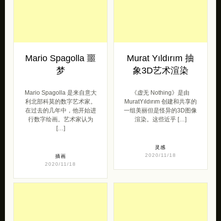
Mario Spagolla 噩
Murat Yıldırım 抽
梦
象3D艺术渲染
Mario Spagolla 是来自意大
《虚无 Nothing》是由
利北部科莫的数字艺术家。
MuratYıldırım 创建和共享的
在过去的几年中，他开始进
一组美丽但是怪异的3D图像
行数字绘画。艺术家认为
渲染。这些近乎 […]
[…]
灵感
2020/11/18
插画
2020/11/18