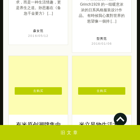
求，而是一种生活情趣，更
Grinch1928 的一组暖意浓
是养生之道。孙思邈在《备
浓的日系风格服装设计作
急千金要方》 […]
品。 有時候我心裏對世界的
慾望像一個持 […]
森女范
2016/05/12
型男范
2016/01/06
去购买
去购买
有米原创潮牌集中
米立风物生活木器
营
木头的原色
旧文章