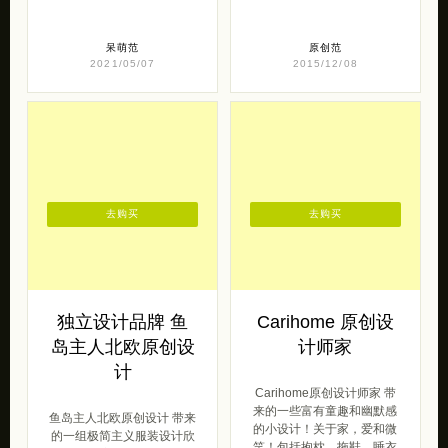
呆萌范
原创范
2021/05/07
2015/12/08
去购买
去购买
独立设计品牌 鱼
Carihome 原创设
岛主人北欧原创设
计师家
计
Carihome原创设计师家 带
来的一些富有童趣和幽默感
鱼岛主人北欧原创设计 带来
的小设计！关于家，爱和微
的一组极简主义服装设计欣
笑！包括抱枕，拖鞋，睡衣