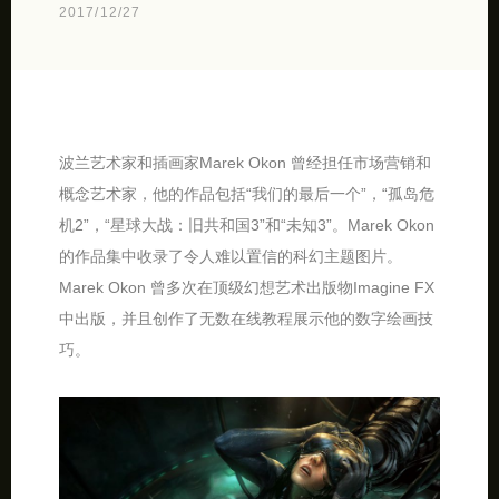
2017/12/27
波兰艺术家和插画家Marek Okon 曾经担任市场营销和
概念艺术家，他的作品包括“我们的最后一个”，“孤岛危
机2”，“星球大战：旧共和国3”和“未知3”。Marek Okon
的作品集中收录了令人难以置信的科幻主题图片。
Marek Okon 曾多次在顶级幻想艺术出版物Imagine FX
中出版，并且创作了无数在线教程展示他的数字绘画技
巧。