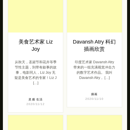
美食艺术家 Liz
Davansh Atry 科幻
Joy
插画欣赏
从秋天，圣诞节和花卉等季
印度艺术家 Davansh Atry
节性主题，到带有叙事的故
带来的一组充满视觉冲击力
事，电影同人，Liz Joy 无
的数字艺术作品。 我叫
疑是美食艺术的专家！Liz J
Davansh Atry， […]
[…]
插画
2020/11/10
灵感
生活
2020/11/12