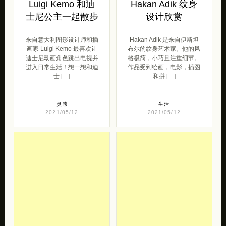
Luigi Kemo 和迪
Hakan Adik 纹身
士尼公主一起散步
设计欣赏
来自意大利图形设计师和插
Hakan Adik 是来自伊斯坦
画家 Luigi Kemo 最喜欢让
布尔的纹身艺术家。他的风
迪士尼动画角色跳出电视并
格极简，小巧且注重细节。
进入日常生活！想一想和迪
作品受到绘画，电影，插图
士 […]
和拼 […]
灵感
生活
2021/05/12
2021/05/12