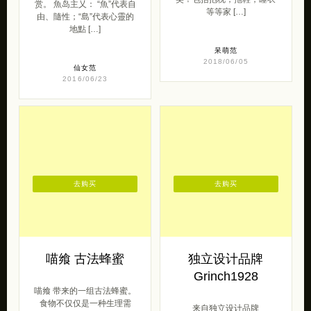
赏。 魚岛主乂： “魚”代表自
等等家 […]
由、隨性；“島”代表心靈的
地點 […]
呆萌范
2018/06/05
仙女范
2016/06/23
去购买
去购买
喵飨 古法蜂蜜
独立设计品牌
Grinch1928
喵飨 带来的一组古法蜂蜜。
食物不仅仅是一种生理需
来自独立设计品牌