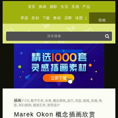
首页
插画
摄影
生活
灵感
产品
界面
原创
下载
教程
买啊
读图
|
关于
投稿
插画
/
CG
,
数字艺术
,
未来
,
概念插画
,
波兰
,
渲染
,
游戏
,
灵感
,
电
影
,
科幻插画
,
视觉艺术
,
造型设计
Marek Okon 概念插画欣赏