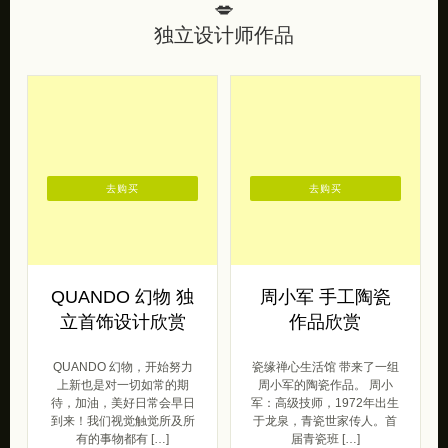
💋
独立设计师作品
去购买
去购买
QUANDO 幻物 独
周小军 手工陶瓷
立首饰设计欣赏
作品欣赏
QUANDO 幻物，开始努力
瓷缘禅心生活馆 带来了一组
上新也是对一切如常的期
周小军的陶瓷作品。 周小
待，加油，美好日常会早日
军：高级技师，1972年出生
到来！我们视觉触觉所及所
于龙泉，青瓷世家传人。首
有的事物都有 […]
届青瓷班 […]