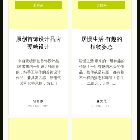
去购买
去购买
原创首饰设计品牌
居慢生活 有趣的
硬糖设计
植物姿态
来自硬糖原创首饰设计品
居慢生活 带来的一组有趣的
牌 带来的一组设计师原创
植物！一组有趣的木头的作
的，纯手工制作的首饰设计
品，摆件或是花瓶，都有着
作品。兼具复古感、酷甜气
不一样的姿态和味道！你生
质和歌特风格，为 […]
二部凡，天然 […]
轻奢侈
森女范
2016/03/02
2020/03/10