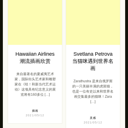
Hawaiian Airlines
Svetlana Petrova
潮流插画欣赏
当猫咪遇到世界名
画
来自最著名的夏威夷艺术
家，国际街头艺术家和雕塑
Zarathustra 是来自俄罗斯
家在《哇！和新当代艺术运
的一只美丽丰满的虎斑猫，
动》这项具有纪念意义的展
也是一位有史以来和世界名
览将有160多位 […]
画交集最多的猫咪！Zara
[…]
插画
2021/05/12
灵感
2021/05/12