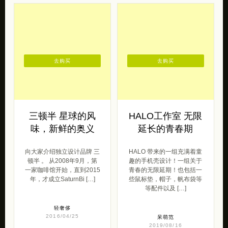
去购买
去购买
三顿半 星球的风
HALO工作室 无限
味，新鲜的奥义
延长的青春期
向大家介绍独立设计品牌 三
HALO 带来的一组充满着童
顿半 。 从2008年9月，第
趣的手机壳设计！一组关于
一家咖啡馆开始，直到2015
青春的无限延期！也包括一
年，才成立SaturnBi […]
些鼠标垫，帽子，帆布袋等
等配件以及 […]
轻奢侈
2016/04/25
呆萌范
2019/08/16