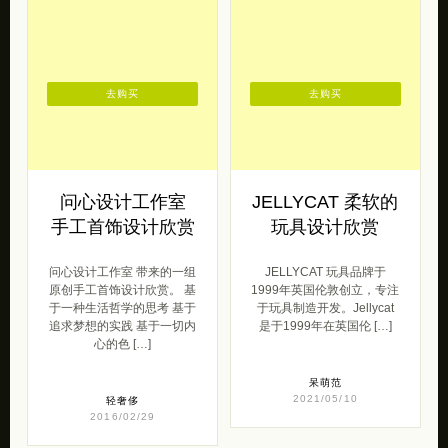
去购买
去购买
问心设计工作室
JELLYCAT 柔软的
手工首饰设计欣赏
玩具设计欣赏
问心设计工作室 带来的一组
JELLYCAT 玩具品牌于
原创手工首饰设计欣赏。 基
1999年英国伦敦创立，专注
于一种生活哲学的思考 基于
于玩具制造开发。Jellycat
追求梦想的实践 基于一切内
是于1999年在英国伦 […]
心的色 […]
呆萌范
2021/05/10
轻奢侈
2016/02/29