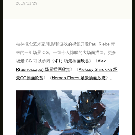
2019/11/29
柏林概念艺术家/电影和游戏的视觉开发Paul Riebe 带
来的一组场景 CG。一组令人惊叹的大场面描绘。更多
场景 CG
可以参阅《
ずじ 场景插画欣赏
》《
Alex
R(aerroscape) 场景插画欣赏
》《
Aleksey Shirokikh 场
景CG插画欣赏
》《
Hernan Flores 场景插画欣赏
》。