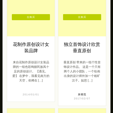
去购买
去购买
花制作原创设计女
独立首饰设计欣赏
装品牌
垂直原创
来自花制作原创设计女装品
垂直原创 带来的一组个性首
牌的一组色彩绚丽民族风十
饰设计作品。 这是一个只有
足的原创设计。 【遇见。
两个人的小团队，一个绘画
爱】 在梦中，我看见南方的
出身的设计师外加一个粗旷
天空，依稀在 […]
汉子。如您 […]
2014/01/01
呆萌范
2017/02/07