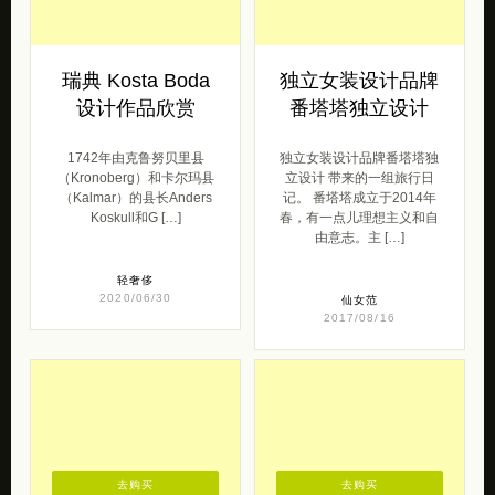
瑞典 Kosta Boda
独立女装设计品牌
设计作品欣赏
番塔塔独立设计
1742年由克鲁努贝里县
独立女装设计品牌番塔塔独
（Kronoberg）和卡尔玛县
立设计 带来的一组旅行日
（Kalmar）的县长Anders
记。 番塔塔成立于2014年
Koskull和G […]
春，有一点儿理想主义和自
由意志。主 […]
轻奢侈
2020/06/30
仙女范
2017/08/16
去购买
去购买