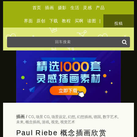
首页
插画
摄影
生活
灵感
产品
界面
原创
下载
教程
买啊
读图
|
关于
投稿
插画
/
CG
,
场景 CG
,
场景设定
,
幻想
,
幻想插画
,
德国
,
数字艺术
,
未来
,
概念插画
,
游戏
,
视觉
,
视觉艺术
Paul Riebe 概念插画欣赏