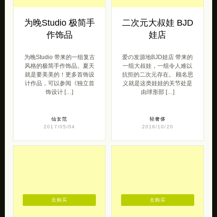
为晚Studio 极简手
二次元大叔娃 BJD
作饰品
娃店
为晚Studio 带来的一组复古
爱の发源地BJD娃店 带来的
风格的极简手作饰品。夏天
一组大叔娃，一组令人难以
就是要美美的！更多首饰设
抗拒的二次元存在。 顾名思
计作品，可以参阅《独立首
义就是这类娃娃的关节处是
饰设计 […]
由球形部 […]
仙女范
轻奢侈
2017/05/04
2016/10/20
去购买
去购买