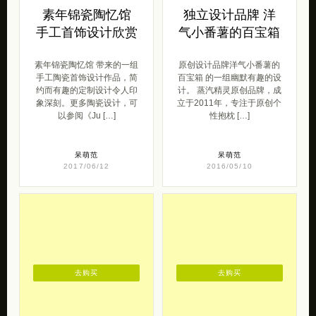
素年锦瓷陶忆馆
独立设计品牌 洋
手工首饰设计欣赏
气小番薯的百宝箱
素年锦瓷陶忆馆 带来的一组
原创设计品牌洋气小番薯的
手工陶瓷首饰设计作品，简
百宝箱 的一组幽默有趣的设
约而有趣的定制设计令人印
计。 蒸汽精灵原创品牌，成
象深刻。更多陶瓷设计，可
立于2011年，专注于原创个
以参阅《Ju […]
性抱枕 […]
呆萌范
呆萌范
2017/06/12
2016/05/10
去购买
去购买