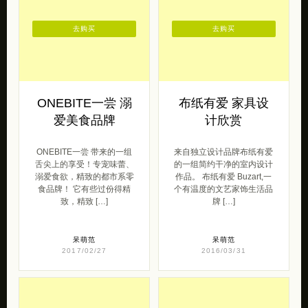
去购买
去购买
ONEBITE一尝 溺
布纸有爱 家具设
爱美食品牌
计欣赏
ONEBITE一尝 带来的一组
来自独立设计品牌布纸有爱
舌尖上的享受！专宠味蕾、
的一组简约干净的室内设计
溺爱食欲，精致的都市系零
作品。 布纸有爱 Buzart,一
食品牌！ 它有些过份得精
个有温度的文艺家饰生活品
致，精致 […]
牌 […]
呆萌范
呆萌范
2017/02/27
2016/03/31