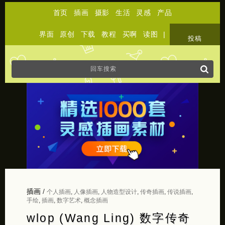
首页
插画
摄影
生活
灵感
产品
界面
原创
下载
教程
买啊
读图
|
关于
投稿
插画
/
个人插画
,
人像插画
,
人物造型设计
,
传奇插画
,
传说插画
,
手绘
,
插画
,
数字艺术
,
概念插画
wlop (Wang Ling) 数字传奇