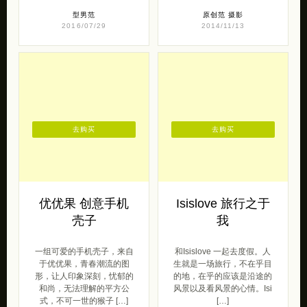
型男范
原创范
摄影
2016/07/29
2014/11/13
去购买
去购买
优优果 创意手机
Isislove 旅行之于
壳子
我
一组可爱的手机壳子，来自
和Isislove 一起去度假。人
于优优果，青春潮流的图
生就是一场旅行，不在乎目
形，让人印象深刻，忧郁的
的地，在乎的应该是沿途的
和尚，无法理解的平方公
风景以及看风景的心情。Isi
式，不可一世的猴子 […]
[…]