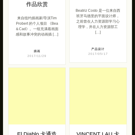
作品欣赏
Beatriz Costo 是一位来自西
班牙马德里的平面设计师，
来自纽约插画家/导演Tim
之前曾在人力资源部学习心
Probert 的个人项目 《Bea
理学，并在人力资源部工
＆Cad》。一组充满着画面
[…]
感和故事冲突的动画插 […]
产品设计
插画
2017/05/17
2017/11/29
El Diablo 卡通造
VINCENT LAU 卡