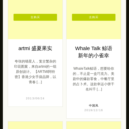
去购买
去购买
artmi 盛夏果实
Whale Talk 鲸语
新年的小雀幸
夸张的喵星人，复古繁杂的
印花图案，来自artmi的一组
WhaleTalk鲸语，想要给你
原创设计。 【ARTMI阿特
的，不止是一盒巧克力。美
密】香港少女手袋品牌，以
剧中的爆款零食，中餐厅里
青春 […]
的占卜术。这款幸运小饼干
名叫千 […]
2013/06/24
中国风
2019/12/16