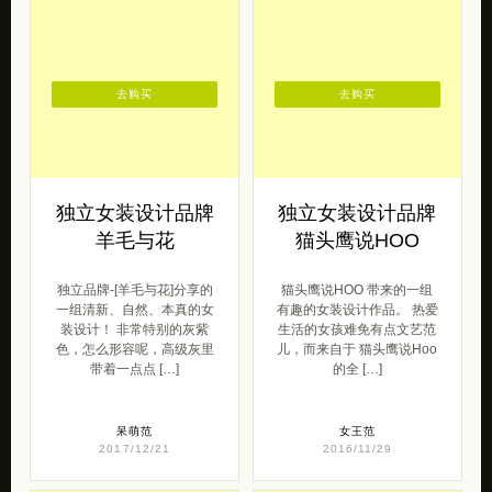
去购买
去购买
独立女装设计品牌
独立女装设计品牌
羊毛与花
猫头鹰说HOO
独立品牌-[羊毛与花]分享的
猫头鹰说HOO 带来的一组
一组清新、自然、本真的女
有趣的女装设计作品。 热爱
装设计！ 非常特别的灰紫
生活的女孩难免有点文艺范
色，怎么形容呢，高级灰里
儿，而来自于 猫头鹰说Hoo
带着一点点 […]
的全 […]
呆萌范
女王范
2017/12/21
2016/11/29