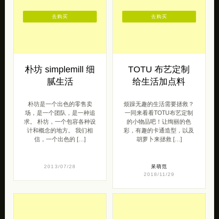
去购买
去购买
朴坊 simplemill 细
TOTU 布艺定制
腻生活
给生活加点料
朴坊是一个出色的零售卖
烦躁无趣的生活需要拯救？
场，是一个团队，是一种追
一同来看看TOTU布艺定制
求。 朴坊，一个包容各种设
的小物品吧！让绚丽的色
计和概念的地方。 我们相
彩，有趣的卡通造型，以及
信，一个出色的 […]
胡萝卜来拯救 […]
2013/07/28
呆萌范
2018/11/29