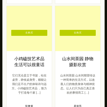
去购买
去购买
小鸡磕技艺术品
山水间茶园 静物
生活可以很童话
摄影欣赏
它们无论是立于书架，站在
山水间茶园 山水间期望传达
桌旁，静候桌身旁，都能让
一种简单的生活方式，以改
我们足不出户的体味诗与远
善人们的物质身体与精神状
方。小鸡磕技艺术品 ，致力
态。让人们只为自己真正喜
于打造每个家 […]
欢的事情而工 […]
轻奢侈
原创范