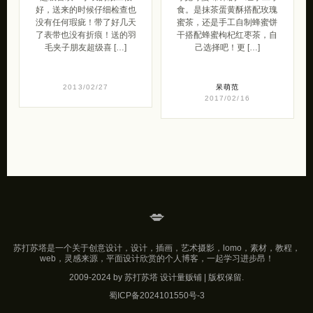
好，送来的时候仔细检查也
食。是抹茶蛋黄酥搭配玫瑰
没有任何瑕疵！带了好几天
蜜茶，还是手工自制蜂蜜饼
了表带也没有折痕！送的羽
干搭配蜂蜜枸杞红枣茶，自
毛夹子朋友超级喜 […]
己选择吧！更 […]
2013/02/27
呆萌范
2017/02/16
💋
苏打苏塔是一个关于创意设计，设计，插画，艺术摄影，lomo，素材，教程，
web，灵感来源，平面设计欣赏的个人博客，一起学习进步昂！
2009-2024 by 苏打苏塔 设计量贩铺 | 版权保留.
蜀ICP备2024101550号-3