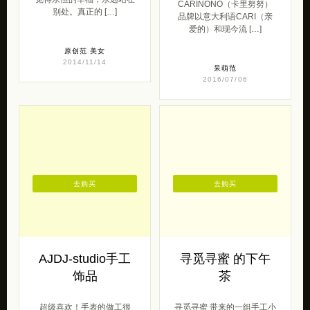
CARINONO（卡里努努）
别处。真正的 […]
品牌以意大利语CARI（亲
爱的）和现今流 […]
原创范
美女
2014/11/14
呆萌范
2016/07/06
去购买
去购买
AJDJ-studio手工
寻觅寻蜜 的下午
饰品
茶
超级喜欢！手表的做工很
寻觅寻蜜 带来的一组手工小