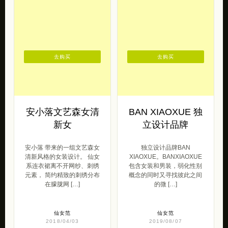
去购买
去购买
安小落文艺森女清
BAN XIAOXUE 独
新女
立设计品牌
安小落 带来的一组文艺森女
独立设计品牌BAN
清新风格的女装设计。 仙女
XIAOXUE。BANXIAOXUE
系连衣裙离不开网纱、刺绣
包含女装和男装，弱化性别
元素， 简约精致的刺绣分布
概念的同时又寻找彼此之间
在朦胧网 […]
的微 […]
仙女范
仙女范
2018/04/03
2019/08/07