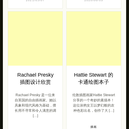
2021/05/07
2020/06/03
Rachael Presky
Hattie Stewart 的
插图设计欣赏
卡通绘图本子
Rachael Presky 是一位来
伦敦插图画家Hattie Stewart
自英国的自由插画家。她以
分享的一个奇妙的素描本！
具象和现代风格为基础，擅
这位涂鸦女王以梦幻般的农
长用不寻常和令人满意的调
种色彩出名，创作了大 […]
[…]
插画