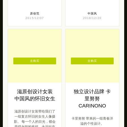
原创范
中国风
2015/12/07
2018/12/20
去购买
去购买
滋原创设计女装
独立设计品牌 卡
中国风的怀旧女生
里努努
CARINONO
滋原创设计女装带给我们了
一组复古怀旧的女生人像摄
卡里努努 带来的一组青春洋
影。 每一个人的目光，都会
溢的个性设计。
觉得永恒的幸福，永远站在