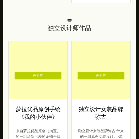
去购买
去购买
萝拉优品原创手绘
独立设计女装品牌
《我的小伙伴》
弥古
来自萝拉优品原创（淘宝）
独立设计女装品牌弥古 带来
的一组清新可爱的宠物手绘
的一组原创女装设计。 弥
《我的小伙伴》。极萌的一
古，复古度假风的原创设计
组宠物水彩插画，大大的眼
品牌，是由一群有对复古情
睛闪烁着欢乐 […]
怀独特见解的 […]
2013/11/07
女王范