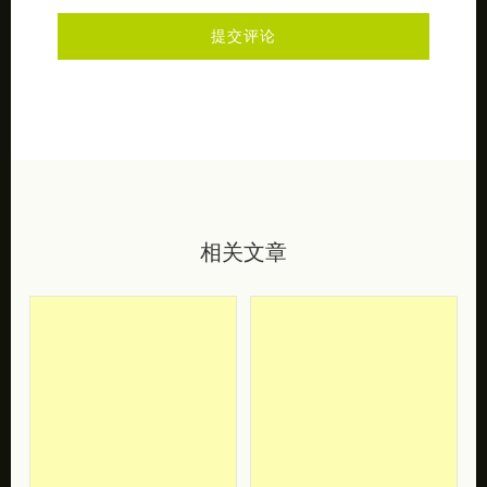
相关文章
Jem Cresswell 鲸
Susana Freitas 黑
吞 黑白摄影欣赏
白街头人像摄影