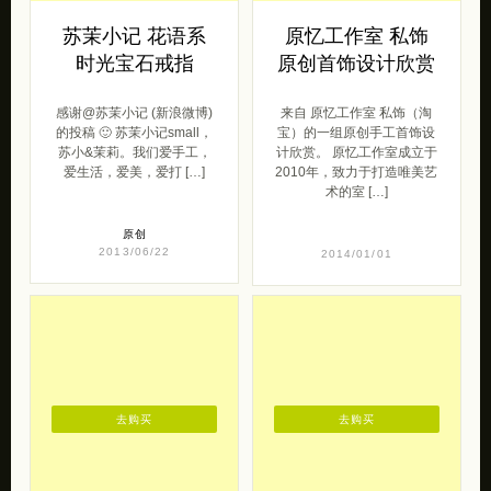
的投稿 🙂 苏茉小记small，
宝）的一组原创手工首饰设
苏小&茉莉。我们爱手工，
计欣赏。 原忆工作室成立于
爱生活，爱美，爱打 […]
2010年，致力于打造唯美艺
术的室 […]
原创
2013/06/22
2014/01/01
去购买
去购买
精灵珠宝 独立设
敦煌研究院 中国
计师首饰设计作品
风独立设计品牌
欣赏
敦煌研究院 带来的一组古典