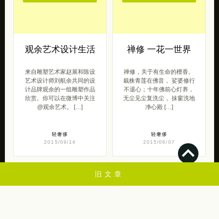
来自雕塑艺术家赵展和陈设
禅修，关于有生命的檀香。
艺术设计师刘航余共同的设
栽株青莲在佛音， 娑婆修行
计品牌观余的一组雕塑作品
不退心；十年佛前心灯养，
欣赏。你可以在微博中关注
无尘见尘复洗尘， 抹窗洗地
@观余艺术。 […]
净心殿 […]
轻奢侈
轻奢侈
2015/09/14
2015/06/07
💋
旧文章
苏打苏塔是一个关于创意设计，设计，插画，艺术摄影，lomo，素材，教程，
web，灵感来源，平面设计欣赏的个人博客，一起学习进步昂！
2009-2024 by 苏打苏塔 设计量贩铺 | 版权保留.