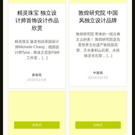
主义的美！ 敦煌研究院是负
精灵珠宝 贩卖包括美国设计
责世界文化遗产敦煌莫高
师Michelle Chang，德国设
窟、天水麦积山石窟、永靖
计师Tyna，斯洛文尼亚P&M
炳灵寺石窟， […]
工作室， […]
中国风
原创范
2019/12/23
2015/11/19
去购买
去购买
四月小妮 送给你
木呓 时光礼器
的好心情！