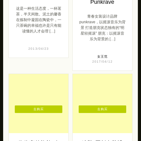
乐为背景的 […]
2013/04/23
女王范
2017/04/12
去购买
去购买
依依家的旗袍 改
迷阵 原创女装设
良旗袍设计欣赏
计欣赏
来自依依家的旗袍 带来的一
来自迷阵的一组穿马靴的帅
组婉约安静的女装设计！魅
气女生。 当民族遇见了时
力女子与旗袍，天生就是一
尚； 当欧洲嬉皮遇上了中国