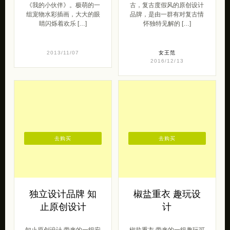
2016/12/13
去购买
去购买
独立设计品牌 知
椒盐重衣 趣玩设
止原创设计
计
知止原创设计 带来的一组安
椒盐重衣 带来的一组趣玩可
静的设计作品。 “知止”大梦
爱的原创设计，小女生的二
手工制作925银吊坠，年幼
次元情节。 椒盐重衣的主旨
的迁徙，广褒的大海，眼前
是自由的穿衣之道,在优质的
跃起的 […]
基础之上 […]