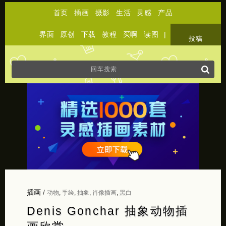
首页
插画
摄影
生活
灵感
产品
界面
原创
下载
教程
买啊
读图
|
关于
投稿
插画
/
动物
,
手绘
,
抽象
,
肖像插画
,
黑白
Denis Gonchar 抽象动物插