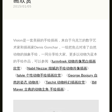
画欣赏
2015/01/05
Vision是一套美丽的手绘插画，来自于乌克兰的数字艺
术家和插画家Denis Gonchar，一组把焦点对准了自然
动物的抽象手绘，一同分享给大家。更多以动物为蓝本
的手绘作品，可以参阅《
furm4nek 动物肖像黑白插画
欣赏
》《
Nabil Nezzar 细腻的手绘动物肖像插画
》
《
falvie 个性动物手绘插画欣赏
》《
George Boojury 自
然的姿态 动物肖
》《
Tatchit 动物科幻插画欣赏
》《
Bill
Mayer 古典的动物主角 手绘插画
》。