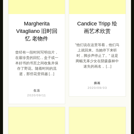
忆 老物件
“他们说在这里等着，他们马
上就回来。当她停下来听
曾经有一段时间写明信片，
时，脚步声停止了。“ 这是
在最珍贵的回忆，盒子或一
两幅无辜少女在阴森森林中
本好书的书页之间收集并保
迷失的画名， […]
存了野花。随着时间的流
逝，那些花变得越 […]
插画
2020/09/03
生活
2020/09/11