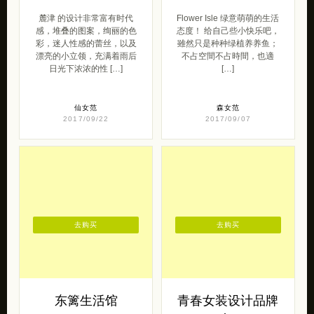
仙女范
森女范
2017/09/22
2017/09/07
去购买
去购买
东篱生活馆
青春女装设计品牌
Punkrave
这是一种生活态度，一杯茗
茶，半天闲散。泥土的馨香
青春女装设计品牌
在炼制中凝固在陶瓷中，一
punkrave，以摇滚音乐为背
只茶碗的幸福也许是只有能
景 打造朋克状态独有的“明
读懂的人才会理 […]
星轻摇滚” 朋克：以摇滚音