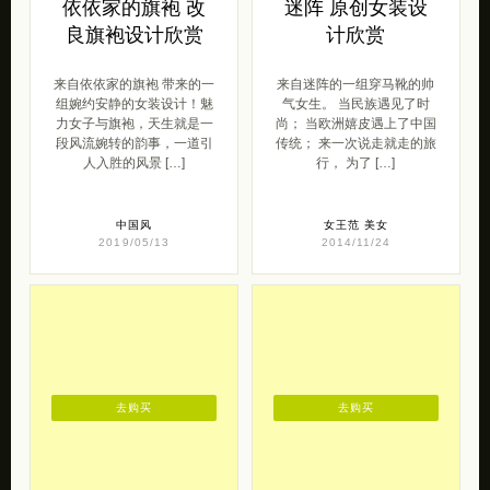
段风流婉转的韵事，一道引
传统； 来一次说走就走的旅
人入胜的风景 […]
行， 为了 […]
中国风
女王范
美女
2019/05/13
2014/11/24
去购买
去购买
苏茉小记 花语系
原忆工作室 私饰
时光宝石戒指
原创首饰设计欣赏
感谢@苏茉小记 (新浪微博)
来自 原忆工作室 私饰（淘