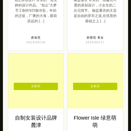
原创范
呆萌范
美女
2016/05/19
2015/05/17
去购买
去购买
自制女装设计品牌
Flower Isle 绿意萌
麓津
萌
麓津 的设计非常富有时代
Flower Isle 绿意萌萌的生活
感，堆叠的图案，绚丽的色
态度！ 给自己些小快乐吧，
彩，迷人性感的蕾丝，以及
雖然只是种种绿植养养鱼；
漂亮的小立领，充满着雨后
不占空間不占時間，也適
日光下浓浓的性 […]
[…]