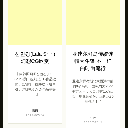
신민경(Lala Shin)
亚速尔群岛传统连
幻想CG欣赏
帽大斗篷 不一样
的时尚流行
来自韩国画师신민경(Lala
Shin) 的一组幻想CG作品欣
亚速尔群岛指北大西洋中部
赏，也包括一些手绘卡通草
的9个岛屿，面积约为2344
图，游戏视觉渲染作品等等
平方公里，人口只有15万出
[…]
头，现属葡萄牙。上世纪30
年代之 […]
插画
2020/07/20
生活
2020/07/13
💋
独立设计师作品