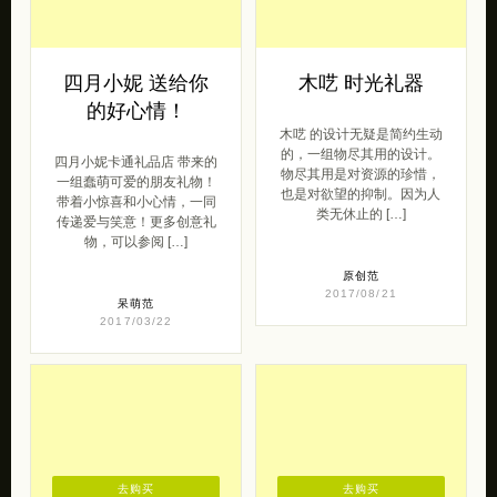
木呓 的设计无疑是简约生动
的，一组物尽其用的设计。
四月小妮卡通礼品店 带来的
物尽其用是对资源的珍惜，
一组蠢萌可爱的朋友礼物！
也是对欲望的抑制。因为人
带着小惊喜和小心情，一同
类无休止的 […]
传递爱与笑意！更多创意礼
物，可以参阅 […]
原创范
2017/08/21
呆萌范
2017/03/22
去购买
去购买
观余艺术设计生活
禅修 一花一世界